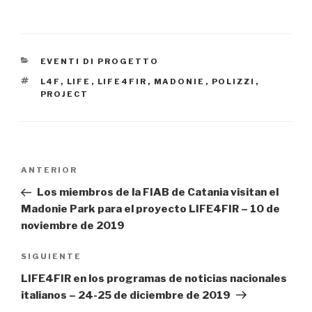
CATEGORÍAS
EVENTI DI PROGETTO
ETIQUETAS
L4F
,
LIFE
,
LIFE4FIR
,
MADONIE
,
POLIZZI
,
PROJECT
Navegación
ANTERIOR
Entrada
de
anterior:
Los miembros de la FIAB de Catania visitan el
entradas
Madonie Park para el proyecto LIFE4FIR – 10 de
noviembre de 2019
SIGUIENTE
Siguiente
entrada
LIFE4FIR en los programas de noticias nacionales
italianos – 24-25 de diciembre de 2019