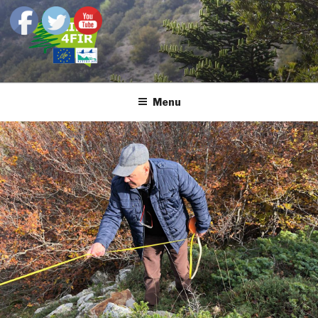
Salta
al
contenuto
LIFE4FIR
Decisive in situ and ex situ conservation strategies to secure the
critically endangered Sicilian fir, Abies nebrodensis
Menu