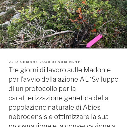
PUBBLICATO
22 DICEMBRE 2019
DI
ADMINL4F
IL
Tre giorni di lavoro sulle Madonie
per l’avvio della azione A.1 ‘Sviluppo
di un protocollo per la
caratterizzazione genetica della
popolazione naturale di Abies
nebrodensis e ottimizzare la sua
propagazione e la conservazione a