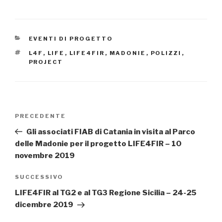
CATEGORIE
EVENTI DI PROGETTO
TAG
L4F
,
LIFE
,
LIFE4FIR
,
MADONIE
,
POLIZZI
,
PROJECT
Navigazione
PRECEDENTE
Articolo
articoli
precedente:
Gli associati FIAB di Catania in visita al Parco
delle Madonie per il progetto LIFE4FIR – 10
novembre 2019
SUCCESSIVO
Articolo
successivo
LIFE4FIR al TG2 e al TG3 Regione Sicilia – 24-25
dicembre 2019