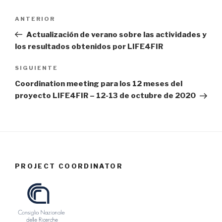
Navegación
ANTERIOR
Entrada
de
anterior:
Actualización de verano sobre las actividades y
entradas
los resultados obtenidos por LIFE4FIR
SIGUIENTE
Siguiente
entrada
Coordination meeting para los 12 meses del
proyecto LIFE4FIR – 12-13 de octubre de 2020
PROJECT COORDINATOR