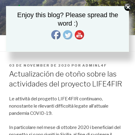
Saltar
al
Enjoy this blog? Please spread the
contenido
word :)
LIFE4FIR
Decisive in situ and ex situ conservation strategies to secure the
critically endangered Sicilian fir, Abies nebrodensis
Menú
PUBLICADO
03 DE NOVEMBER DE 2020
POR
ADMINL4F
EL
Actualización de otoño sobre las
actividades del proyecto LIFE4FIR
Le attività del progetto LIFE4FIR continuano,
nonostante le rilevanti difficoltà legate all’attuale
pandemia COVID-19.
In particolare nel mese di ottobre 2020 i beneficiari del
progetto si sono riuniti in Sicilia, al fine di svolgere il