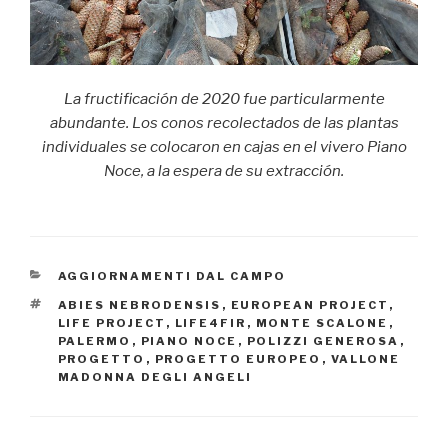
La fructificación de 2020 fue particularmente
abundante. Los conos recolectados de las plantas
individuales se colocaron en cajas en el vivero Piano
Noce, a la espera de su extracción.
CATEGORÍAS
AGGIORNAMENTI DAL CAMPO
ETIQUETAS
ABIES NEBRODENSIS
,
EUROPEAN PROJECT
,
LIFE PROJECT
,
LIFE4FIR
,
MONTE SCALONE
,
PALERMO
,
PIANO NOCE
,
POLIZZI GENEROSA
,
PROGETTO
,
PROGETTO EUROPEO
,
VALLONE
MADONNA DEGLI ANGELI