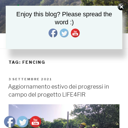
Salta
al
Enjoy this blog? Please spread the
contenuto
word :)
LIFE4FIR
Decisive in situ and ex situ conservation strategies to secure the
critically endangered Sicilian fir, Abies nebrodensis
Menu
TAG:
FENCING
PUBBLICATO
3 SETTEMBRE 2021
IL
Aggiornamento estivo dei progressi in
campo del progetto LIFE4FIR