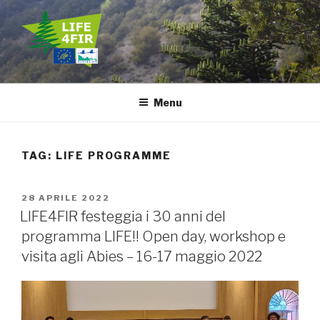
Salta
al
contenuto
LIFE4FIR
Decisive in situ and ex situ conservation strategies to secure the
critically endangered Sicilian fir, Abies nebrodensis
Menu
TAG:
LIFE PROGRAMME
PUBBLICATO
28 APRILE 2022
IL
LIFE4FIR festeggia i 30 anni del
programma LIFE!! Open day, workshop e
visita agli Abies – 16-17 maggio 2022