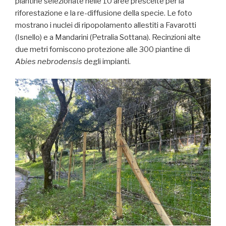
piantine selezionate nelle 10 aree prescelte per la
riforestazione e la re-diffusione della specie. Le foto
mostrano i nuclei di ripopolamento allestiti a Favarotti
(Isnello) e a Mandarini (Petralia Sottana). Recinzioni alte
due metri forniscono protezione alle 300 piantine di
Abies nebrodensis
degli impianti.