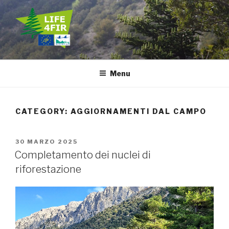
Salta
al
contenuto
LIFE4FIR
Decisive in situ and ex situ conservation strategies to secure the
critically endangered Sicilian fir, Abies nebrodensis
Menu
CATEGORY:
AGGIORNAMENTI DAL CAMPO
PUBBLICATO
30 MARZO 2025
IL
Completamento dei nuclei di
riforestazione