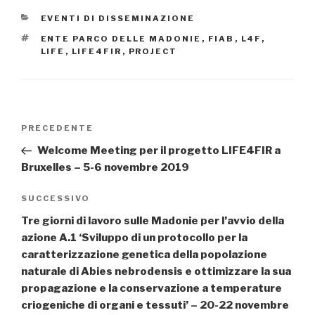
CATEGORIE
EVENTI DI DISSEMINAZIONE
TAG
ENTE PARCO DELLE MADONIE
,
FIAB
,
L4F
,
LIFE
,
LIFE4FIR
,
PROJECT
Navigazione
PRECEDENTE
Articolo
articoli
precedente:
Welcome Meeting per il progetto LIFE4FIR a
Bruxelles – 5-6 novembre 2019
SUCCESSIVO
Articolo
successivo
Tre giorni di lavoro sulle Madonie per l’avvio della
azione A.1 ‘Sviluppo di un protocollo per la
caratterizzazione genetica della popolazione
naturale di Abies nebrodensis e ottimizzare la sua
propagazione e la conservazione a temperature
criogeniche di organi e tessuti’ – 20-22 novembre