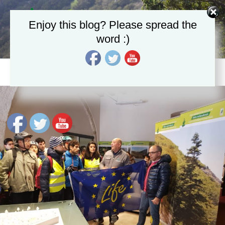
Salta
al
Enjoy this blog? Please spread the
contenuto
word :)
LIFE4FIR
Decisive in situ and ex situ conservation strategies to secure the
critically endangered Sicilian fir, Abies nebrodensis
Menu